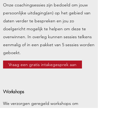
Onze coachingsessies zijn bedoeld om jouw
persoonlijke uitdaging(en) op het gebied van
daten verder te bespreken en jou zo
doelgericht mogelijk te helpen om deze te
overwinnen. In overleg kunnen sessies telkens
eenmalig of in een pakket van 5 sessies worden
geboekt.
Vraag een gratis intakegesprek aan
Workshops
We verzorgen geregeld workshops om
verschillende onderwerpen van het
datingproces verder uit te lichten. De
workshops worden in diverse vormen
aangeboden, zoals webinars en interactieve