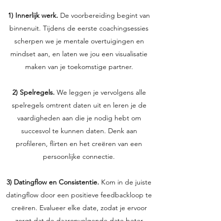
1) Innerlijk werk.
De voorbereiding begint van
binnenuit. Tijdens de eerste coachingsessies
scherpen we je mentale overtuigingen en
mindset aan, en laten we jou een visualisatie
maken van je toekomstige partner.
2) Spelregels.
We leggen je vervolgens alle
spelregels omtrent daten uit en leren je de
vaardigheden aan die je nodig hebt om
succesvol te kunnen daten. Denk aan
profileren, flirten en het creëren van een
persoonlijke connectie.
3) Datingflow en Consistentie.
Kom in de juiste
datingflow door een positieve feedbackloop te
creëren. Evalueer elke date, zodat je ervoor
zorgt dat de daaropvolgende date beter