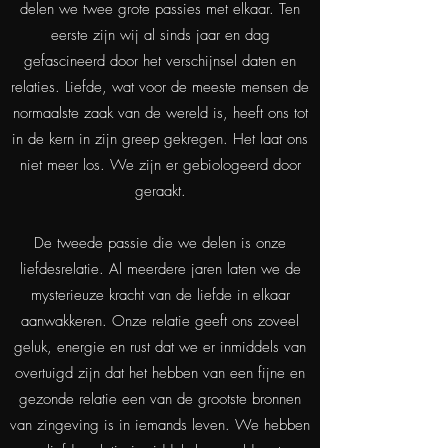
delen we twee grote passies met elkaar. Ten
eerste zijn wij al sinds jaar en dag
gefascineerd door het verschijnsel daten en
relaties. Liefde, wat voor de meeste mensen de
normaalste zaak van de wereld is, heeft ons tot
in de kern in zijn greep gekregen. Het laat ons
niet meer los. We zijn er gebiologeerd door
geraakt.
De tweede passie die we delen is onze
liefdesrelatie. Al meerdere jaren laten we de
mysterieuze kracht van de liefde in elkaar
aanwakkeren. Onze relatie geeft ons zoveel
geluk, energie en rust dat we er inmiddels van
overtuigd zijn dat het hebben van een fijne en
gezonde relatie een van de grootste bronnen
van zingeving is in iemands leven. We hebben