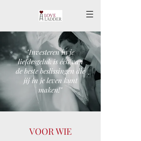
"Investeren in je
liefdesgeluk is één van
de beste beslissingen die
jij in je leven kunt
maken!"
VOOR WIE