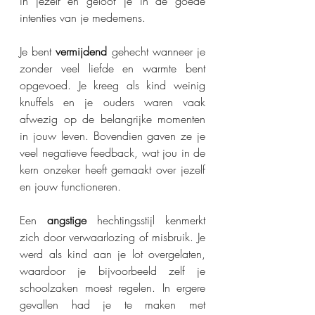
in jezelf en geloof je in de goede 
intenties van je medemens.
Je bent 
vermijdend 
gehecht wanneer je 
zonder veel liefde en warmte bent 
opgevoed. Je kreeg als kind weinig 
knuffels en je ouders waren vaak 
afwezig op de belangrijke momenten 
in jouw leven. Bovendien gaven ze je 
veel negatieve feedback, wat jou in de 
kern onzeker heeft gemaakt over jezelf 
en jouw functioneren. 
Een 
angstige 
hechtingsstijl kenmerkt 
zich door verwaarlozing of misbruik. Je 
werd als kind aan je lot overgelaten, 
waardoor je bijvoorbeeld zelf je 
schoolzaken moest regelen. In ergere 
gevallen had je te maken met 