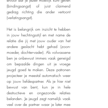
ervoor dat je jezelf moeilijk kunt geven 
(bindingsangst) of juist claimend 
gedrag richting die ander vertoont 
(verlatingsangst).
Het is belangrijk om inzicht te hebben 
in jouw hechtingsstijl en met name de 
relatie die jij met jouw ouder van het 
andere geslacht hebt gehad (zoon-
moeder, dochter-vader). Als volwassene 
ben je onbewust immers vaak geneigd 
om bepaalde dingen uit je vroege 
jeugd goed te maken. Deze patronen 
projecteer je meestal automatisch weer 
op jouw liefdespartner. Als je hier niet 
bewust van bent, kun je in hele 
destructieve en ongezonde relaties 
belanden. Je jeugd zegt namelijk vaak 
veel over de partner waar je later mee 