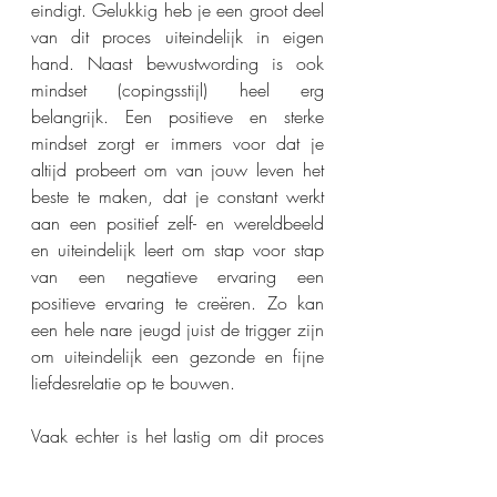
eindigt. Gelukkig heb je een groot deel 
van dit proces uiteindelijk in eigen 
hand. Naast bewustwording is ook 
mindset (copingsstijl) heel erg 
belangrijk. Een positieve en sterke 
mindset zorgt er immers voor dat je 
altijd probeert om van jouw leven het 
beste te maken, dat je constant werkt 
aan een positief zelf- en wereldbeeld 
en uiteindelijk leert om stap voor stap 
van een negatieve ervaring een 
positieve ervaring te creëren. Zo kan 
een hele nare jeugd juist de trigger zijn 
om uiteindelijk een gezonde en fijne 
liefdesrelatie op te bouwen. 
Vaak echter is het lastig om dit proces 
helemaal in je eentje te doorlopen. Je 
wordt immers geconfronteerd met een 